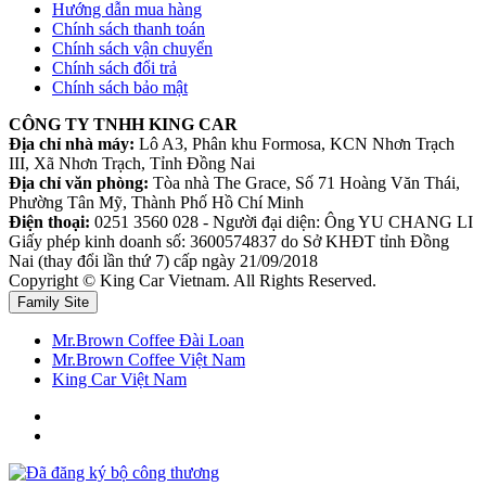
Hướng dẫn mua hàng
Chính sách thanh toán
Chính sách vận chuyển
Chính sách đổi trả
Chính sách bảo mật
CÔNG TY TNHH KING CAR
Địa chỉ nhà máy:
Lô A3, Phân khu Formosa, KCN Nhơn Trạch
III, Xã Nhơn Trạch, Tỉnh Đồng Nai
Địa chỉ văn phòng:
Tòa nhà The Grace, Số 71 Hoàng Văn Thái,
Phường Tân Mỹ, Thành Phố Hồ Chí Minh
Điện thoại:
0251 3560 028 - Người đại diện: Ông YU CHANG LI
Giấy phép kinh doanh số: 3600574837 do Sở KHĐT tỉnh Đồng
Nai (thay đổi lần thứ 7) cấp ngày 21/09/2018
Copyright © King Car Vietnam. All Rights Reserved.
Family Site
Mr.Brown Coffee Đài Loan
Mr.Brown Coffee Việt Nam
King Car Việt Nam