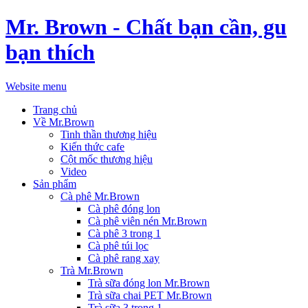
Mr. Brown - Chất bạn cần, gu
bạn thích
Website menu
Trang chủ
Về Mr.Brown
Tinh thần thương hiệu
Kiến thức cafe
Cột mốc thương hiệu
Video
Sản phẩm
Cà phê Mr.Brown
Cà phê đóng lon
Cà phê viên nén Mr.Brown
Cà phê 3 trong 1
Cà phê túi lọc
Cà phê rang xay
Trà Mr.Brown
Trà sữa đóng lon Mr.Brown
Trà sữa chai PET Mr.Brown
Trà sữa 3 trong 1