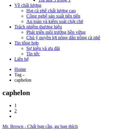
Về chất lượng
Hạt cà phê chất lượng cao
Công nghệ sản xuất tiên tiến
An toàn và kiểm soát chặt chẽ
Trách nhiệm thương hiệu
Phát triển môi trường bền vững
Chú ý quyền lợi nông dân trồng cà phê
Tin tổng hợp
Sự kiện và ưu đãi
Tin tức
Liên hệ
Home
Tag -
caphelon
caphelon
1
2
Mr. Brown - Chất bạn cần, gu bạn thích