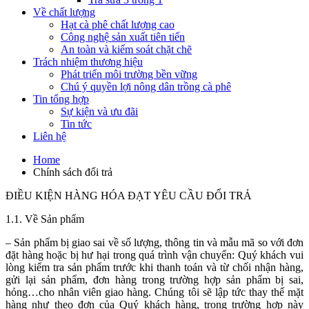
Về chất lượng
Hạt cà phê chất lượng cao
Công nghệ sản xuất tiên tiến
An toàn và kiểm soát chặt chẽ
Trách nhiệm thương hiệu
Phát triển môi trường bền vững
Chú ý quyền lợi nông dân trồng cà phê
Tin tổng hợp
Sự kiện và ưu đãi
Tin tức
Liên hệ
Home
Chính sách đổi trả
ĐIỀU KIỆN HÀNG HÓA ĐẠT YÊU CẦU ĐỔI TRẢ
1.1. Về Sản phẩm
– Sản phẩm bị giao sai về số lượng, thông tin và mẫu mã so với đơn
đặt hàng hoặc bị hư hại trong quá trình vận chuyển: Quý khách vui
lòng kiểm tra sản phẩm trước khi thanh toán và từ chối nhận hàng,
gửi lại sản phẩm, đơn hàng trong trường hợp sản phẩm bị sai,
hỏng…cho nhân viên giao hàng. Chúng tôi sẽ lập tức thay thế mặt
hàng như theo đơn của Quý khách hàng, trong trường hợp này