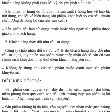
khách hàng không phải chịu bất kỳ chi phí phát sinh nào.
– Sản phẩm bị hỏng do lỗi của nhà sản xuất ( hỏng hóc về bao bì,
nội dung, các lỗi về biến dạng sản phẩm, khác biệt so với tiêu chuẩn
chất lượng đã công bố của nhà sản xuất )
– Sản phẩm hết hạn sử dụng trước hoặc vào ngày sản phẩm được
giao cho khách hàng.
1.2. Khách hàng thay đổi nhu cầu sử dụng:
– Công ty chấp nhận đổi trả đối với lý do khách hàng thay đổi nhu
cầu sử dụng, tuy nhiên sản phẩm được chấp nhận đổi sẽ căn cứ vào
chính sách kinh doanh tại thời điểm khách hàng yêu cầu.
– Không áp dụng cho các sản phẩm thuộc danh mục sản phẩm
khuyến mãi.
ĐIỀU KIỆN ĐỔI TRẢ:
– Sản phẩm còn nguyên vẹn, đầy đủ nhãn mác, nguyên đai kiện,
niêm phong theo quy cách ban đầu (trừ trường hợp sản phẩm bị lỗi
hoặc bị hư hại trong quá trình vận chuyển).
– Sản phẩm không bị dơ bẩn, còn nguyên tem nhãn mác (trừ trường
hợp bị lỗi hoặc hư hại trong quá trình vận chuyển) không có dấu