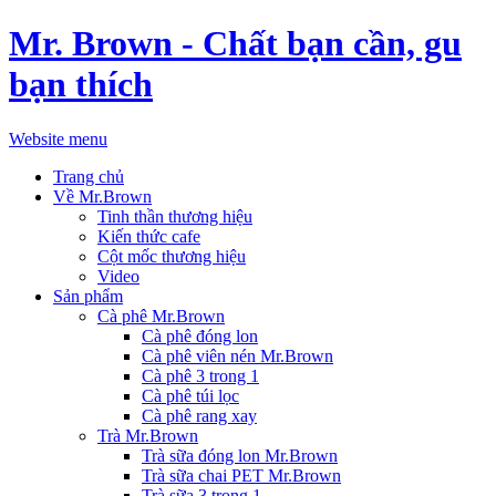
Mr. Brown - Chất bạn cần, gu
bạn thích
Website menu
Trang chủ
Về Mr.Brown
Tinh thần thương hiệu
Kiến thức cafe
Cột mốc thương hiệu
Video
Sản phẩm
Cà phê Mr.Brown
Cà phê đóng lon
Cà phê viên nén Mr.Brown
Cà phê 3 trong 1
Cà phê túi lọc
Cà phê rang xay
Trà Mr.Brown
Trà sữa đóng lon Mr.Brown
Trà sữa chai PET Mr.Brown
Trà sữa 3 trong 1