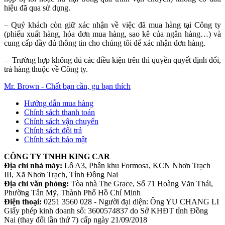
hiệu đã qua sử dụng.
– Quý khách còn giữ xác nhận về việc đã mua hàng tại Công ty
(phiếu xuất hàng, hóa đơn mua hàng, sao kê của ngân hàng…) và
cung cấp đầy đủ thông tin cho chúng tôi để xác nhận đơn hàng.
– Trường hợp không đủ các điều kiện trên thì quyền quyết định đổi,
trả hàng thuộc về Công ty.
Mr. Brown - Chất bạn cần, gu bạn thích
Hướng dẫn mua hàng
Chính sách thanh toán
Chính sách vận chuyển
Chính sách đổi trả
Chính sách bảo mật
CÔNG TY TNHH KING CAR
Địa chỉ nhà máy:
Lô A3, Phân khu Formosa, KCN Nhơn Trạch
III, Xã Nhơn Trạch, Tỉnh Đồng Nai
Địa chỉ văn phòng:
Tòa nhà The Grace, Số 71 Hoàng Văn Thái,
Phường Tân Mỹ, Thành Phố Hồ Chí Minh
Điện thoại:
0251 3560 028 - Người đại diện: Ông YU CHANG LI
Giấy phép kinh doanh số: 3600574837 do Sở KHĐT tỉnh Đồng
Nai (thay đổi lần thứ 7) cấp ngày 21/09/2018