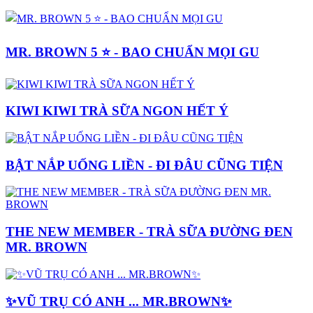
MR. BROWN 5 ⭐️ - BAO CHUẨN MỌI GU
KIWI KIWI TRÀ SỮA NGON HẾT Ý
BẬT NẮP UỐNG LIỀN - ĐI ĐÂU CŨNG TIỆN
THE NEW MEMBER - TRÀ SỮA ĐƯỜNG ĐEN
MR. BROWN
✨VŨ TRỤ CÓ ANH ... MR.BROWN✨