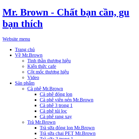
Mr. Brown - Chất bạn cần, gu
bạn thích
Website menu
Trang chủ
Về Mr.Brown
Tinh thần thương hiệu
Kiến thức cafe
Cột mốc thương hiệu
Video
Sản phẩm
Cà phê Mr.Brown
Cà phê đóng lon
Cà phê viên nén Mr.Brown
Cà phê 3 trong 1
Cà phê túi lọc
Cà phê rang xay
Trà Mr.Brown
Trà sữa đóng lon Mr.Brown
Trà sữa chai PET Mr.Brown
Trà sữa 3 trong 1